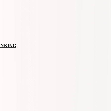
ANKING