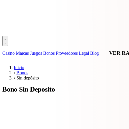
VER R
Casino
Marcas
Juegos
Bonos
Proveedores
Legal
Blog
Inicio
›
Bonos
›
Sin depósito
Bono Sin Deposito