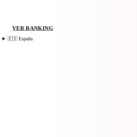
VER RANKING
🇪🇸
España