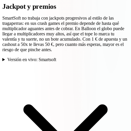
Jackpot y premios
SmartSoft no trabaja con jackpots progresivos al estilo de las
tragaperras: en sus crash games el premio depende de hasta qué
multiplicador aguantes antes de cobrar. En Balloon el globo puede
llegar a multiplicadores muy altos, así que el tope lo marca tu
valentía y tu suerte, no un bote acumulado. Con 1 € de apuesta y un
cashout a 50x te llevas 50 €, pero cuanto más esperas, mayor es el
riesgo de que pinche antes.
Versión en vivo: Smartsoft