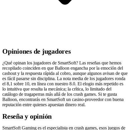
Opiniones de jugadores
¿Qué opinan los jugadores de SmartSoft? Las reseñas que hemos
recopilado coinciden en que Balloon engancha por la emoción del
cashout y la respuesta rápida al cobro, aunque algunos avisan de que
es fácil pasarse sin disciplina. La nota media de los jugadores ronda
el 8,1 sobre 10, en línea con nuestro 8.0. El elogio más repetido es
lo intuitiva que resulta la mecánica; la crítica, lo limitado del
catálogo de tragaperras más allá de los crash games. Si te gusta
Balloon, encontrarás en SmartSoft un casino-proveedor con buena
reputación entre quienes apuestan dinero real.
Reseña y opinión
SmartSoft Gaming es el especialista en crash games, esos juegos de