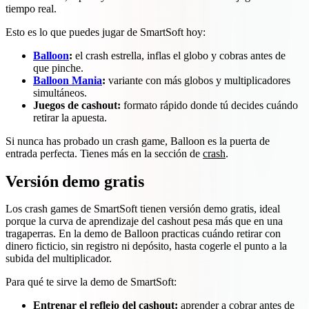
tiempo real.
Esto es lo que puedes jugar de SmartSoft hoy:
Balloon
:
el crash estrella, inflas el globo y cobras antes de
que pinche.
Balloon Mania
:
variante con más globos y multiplicadores
simultáneos.
Juegos de cashout:
formato rápido donde tú decides cuándo
retirar la apuesta.
Si nunca has probado un crash game, Balloon es la puerta de
entrada perfecta. Tienes más en la sección de
crash
.
Versión demo gratis
Los crash games de SmartSoft tienen versión demo gratis, ideal
porque la curva de aprendizaje del cashout pesa más que en una
tragaperras. En la demo de Balloon practicas cuándo retirar con
dinero ficticio, sin registro ni depósito, hasta cogerle el punto a la
subida del multiplicador.
Para qué te sirve la demo de SmartSoft:
Entrenar el reflejo del cashout:
aprender a cobrar antes de