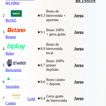
BETSSON
del editor
Bono de
2
★
9.3
bienvenida +
Juega
apuestas
Bet365
Bono 100%
3
★
9.1
Juega
+ giros gratis
Betano
Bono de
4
★
8.9
bienvenida
Juega
local
Bplay
Bono 100%
5
★
8.7
primer
Juega
depósito
Betwarrior
Bono casino
6
★
8.6
Juega
+ deporte
Sportsbet
Giros gratis
7
★
8.4
Juega
Gold
de bienvenida
Casino