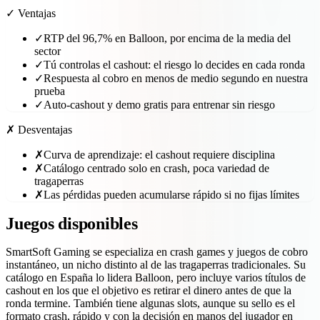
✓
Ventajas
✓
RTP del 96,7% en Balloon, por encima de la media del
sector
✓
Tú controlas el cashout: el riesgo lo decides en cada ronda
✓
Respuesta al cobro en menos de medio segundo en nuestra
prueba
✓
Auto-cashout y demo gratis para entrenar sin riesgo
✗
Desventajas
✗
Curva de aprendizaje: el cashout requiere disciplina
✗
Catálogo centrado solo en crash, poca variedad de
tragaperras
✗
Las pérdidas pueden acumularse rápido si no fijas límites
Juegos disponibles
SmartSoft Gaming se especializa en crash games y juegos de cobro
instantáneo, un nicho distinto al de las tragaperras tradicionales. Su
catálogo en España lo lidera Balloon, pero incluye varios títulos de
cashout en los que el objetivo es retirar el dinero antes de que la
ronda termine. También tiene algunas slots, aunque su sello es el
formato crash, rápido y con la decisión en manos del jugador en