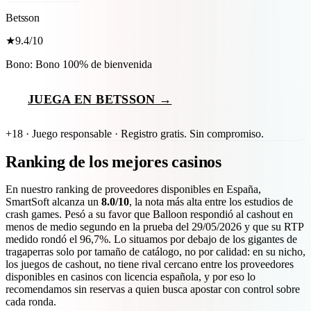
Betsson
★
9.4
/10
Bono:
Bono 100% de bienvenida
JUEGA EN BETSSON →
+18 · Juego responsable · Registro gratis. Sin compromiso.
Ranking de los mejores casinos
En nuestro ranking de proveedores disponibles en España,
SmartSoft alcanza un
8.0/10
, la nota más alta entre los estudios de
crash games. Pesó a su favor que Balloon respondió al cashout en
menos de medio segundo en la prueba del 29/05/2026 y que su RTP
medido rondó el 96,7%. Lo situamos por debajo de los gigantes de
tragaperras solo por tamaño de catálogo, no por calidad: en su nicho,
los juegos de cashout, no tiene rival cercano entre los proveedores
disponibles en casinos con licencia española, y por eso lo
recomendamos sin reservas a quien busca apostar con control sobre
cada ronda.