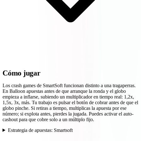
Cómo jugar
Los crash games de SmartSoft funcionan distinto a una tragaperras.
En Balloon apuestas antes de que arranque la ronda y el globo
empieza a inflarse, subiendo un multiplicador en tiempo real: 1,2x,
1,5x, 3x, más. Tu trabajo es pulsar el botón de cobrar antes de que el
globo pinche. Si retiras a tiempo, multiplicas la apuesta por ese
número; si explota antes, pierdes la jugada. Puedes activar el auto-
cashout para que cobre solo a un múltiplo fijo.
Estrategia de apuestas: Smartsoft