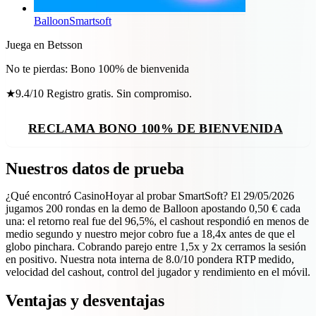
Balloon
Smartsoft
Juega en Betsson
No te pierdas: Bono 100% de bienvenida
★
9.4/10
Registro gratis. Sin compromiso.
RECLAMA BONO 100% DE BIENVENIDA
Nuestros datos de prueba
¿Qué encontró CasinoHoyar al probar SmartSoft? El 29/05/2026
jugamos 200 rondas en la demo de Balloon apostando 0,50 € cada
una: el retorno real fue del 96,5%, el cashout respondió en menos de
medio segundo y nuestro mejor cobro fue a 18,4x antes de que el
globo pinchara. Cobrando parejo entre 1,5x y 2x cerramos la sesión
en positivo. Nuestra nota interna de 8.0/10 pondera RTP medido,
velocidad del cashout, control del jugador y rendimiento en el móvil.
Ventajas y desventajas