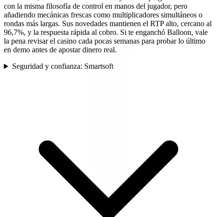
con la misma filosofía de control en manos del jugador, pero
añadiendo mecánicas frescas como multiplicadores simultáneos o
rondas más largas. Sus novedades mantienen el RTP alto, cercano al
96,7%, y la respuesta rápida al cobro. Si te enganchó Balloon, vale
la pena revisar el casino cada pocas semanas para probar lo último
en demo antes de apostar dinero real.
Seguridad y confianza: Smartsoft