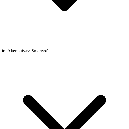
Alternativas: Smartsoft