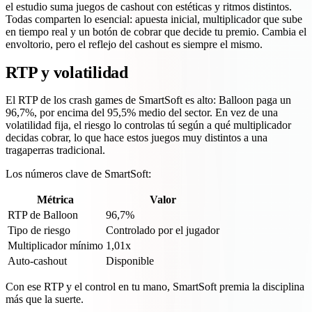
el estudio suma juegos de cashout con estéticas y ritmos distintos.
Todas comparten lo esencial: apuesta inicial, multiplicador que sube
en tiempo real y un botón de cobrar que decide tu premio. Cambia el
envoltorio, pero el reflejo del cashout es siempre el mismo.
RTP y volatilidad
El RTP de los crash games de SmartSoft es alto: Balloon paga un
96,7%, por encima del 95,5% medio del sector. En vez de una
volatilidad fija, el riesgo lo controlas tú según a qué multiplicador
decidas cobrar, lo que hace estos juegos muy distintos a una
tragaperras tradicional.
Los números clave de SmartSoft:
Métrica
Valor
RTP de Balloon
96,7%
Tipo de riesgo
Controlado por el jugador
Multiplicador mínimo
1,01x
Auto-cashout
Disponible
Con ese RTP y el control en tu mano, SmartSoft premia la disciplina
más que la suerte.