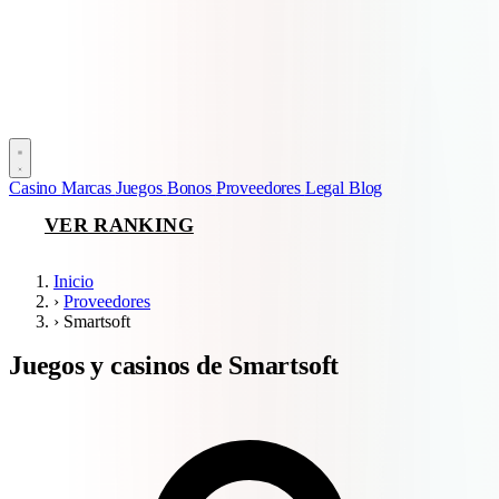
Casino
Marcas
Juegos
Bonos
Proveedores
Legal
Blog
VER RANKING
Inicio
›
Proveedores
›
Smartsoft
Juegos y casinos de Smartsoft