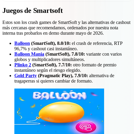
Juegos de Smartsoft
Estos son los crash games de SmartSoft y las alternativas de cashout
más cercanas que recomendamos, ordenados por nuestra nota
interna tras probarlos en demo durante mayo de 2026.
Balloon
(SmartSoft), 8.0/10:
el crash de referencia, RTP
96,7% y cashout casi instantáneo.
Balloon Mania
(SmartSoft), 7.8/10:
variante con varios
globos y multiplicadores simultáneos.
Plinko 2
(SmartSoft), 7.7/10:
otro formato de premio
instantáneo según el riesgo elegido.
Gold Party
(Pragmatic Play), 7.9/10:
alternativa de
tragaperras si quieres cambiar de formato.