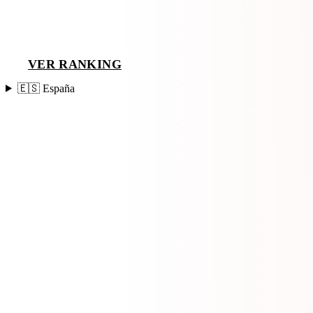
VER RANKING
🇪🇸
España