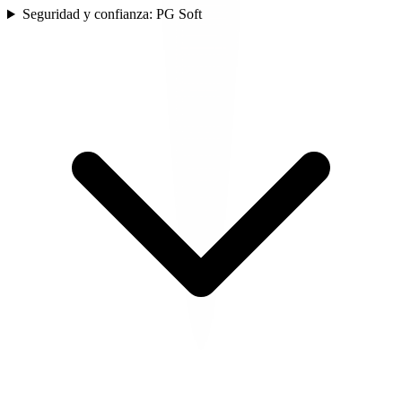
Seguridad y confianza: PG Soft