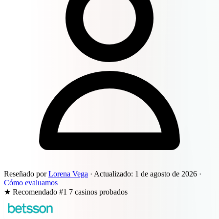
Reseñado por
Lorena Vega
·
Actualizado:
1 de agosto de 2026
·
Cómo evaluamos
★ Recomendado #1
7 casinos probados