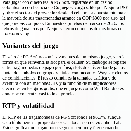
Para jugar con dinero real a PG Soft, regístrate en un casino
colombiano con licencia de Coljuegos, carga saldo por Nequi o PSE
y abre el sector del proveedor desde el celular. La apuesta mínima en
la mayoría de sus tragamonedas arranca en COP $300 por giro, así
que pruebas con poco. En nuestras pruebas de marzo de 2026, los
retiros de ganancias por Nequi salieron en menos de dos horas en
los casinos top.
Variantes del juego
El sello de PG Soft no son las variantes de un mismo juego, sino la
forma en que reinventa la slot para el celular. Su catálogo se reparte
entre tragamonedas de pago por línea, slots de clúster donde ganas
juntando símbolos en grupo, y títulos con mecánica Ways de cientos
de combinaciones. El rasgo común es la temática asiática y de
aventura con animaciones 3D, y la función de multiplicadores
crecientes en los giros gratis, que en juegos como Wild Bandito es
donde se concentra casi todo el premio.
RTP y volatilidad
El RTP de las tragamonedas de PG Soft ronda el 96,5%, aunque
cada título tiene su propio dato y casi todas son de volatilidad alta.
Esto significa que pagan poco seguido pero muy fuerte cuando