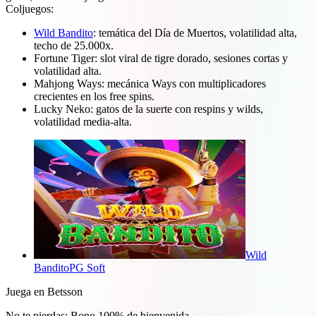
Coljuegos:
Wild Bandito
: temática del Día de Muertos, volatilidad alta,
techo de 25.000x.
Fortune Tiger: slot viral de tigre dorado, sesiones cortas y
volatilidad alta.
Mahjong Ways: mecánica Ways con multiplicadores
crecientes en los free spins.
Lucky Neko: gatos de la suerte con respins y wilds,
volatilidad media-alta.
Wild
Bandito
PG Soft
Juega en Betsson
No te pierdas: Bono 100% de bienvenida