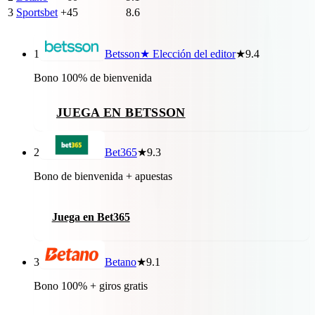
3
Sportsbet
+45
8.6
1
Betsson
★ Elección del editor
★
9.4
Bono 100% de bienvenida
JUEGA EN BETSSON
2
Bet365
★
9.3
Bono de bienvenida + apuestas
Juega en Bet365
3
Betano
★
9.1
Bono 100% + giros gratis