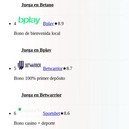
Juega en Betano
4
Bplay
★
8.9
Bono de bienvenida local
Juega en Bplay
5
Betwarrior
★
8.7
Bono 100% primer depósito
Juega en Betwarrior
6
Sportsbet
★
8.6
Bono casino + deporte