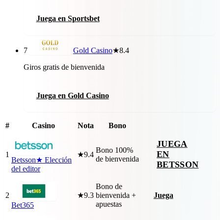
Juega en Sportsbet
7
Gold Casino
★
8.4
Giros gratis de bienvenida
Juega en Gold Casino
#
Casino
Nota
Bono
JUEGA
Bono 100%
EN
1
★
9.4
de bienvenida
Betsson
★ Elección
BETSSON
del editor
Bono de
2
★
9.3
bienvenida +
Juega
apuestas
Bet365