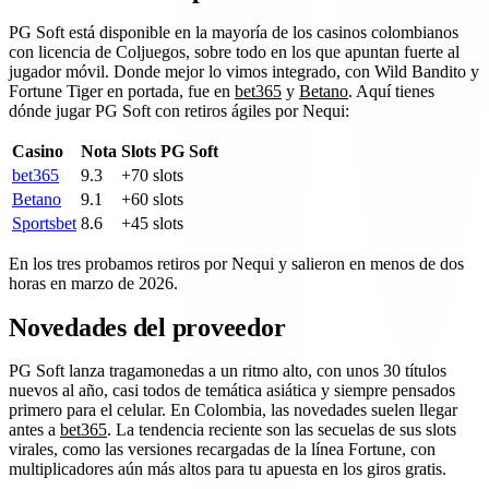
PG Soft está disponible en la mayoría de los casinos colombianos
con licencia de Coljuegos, sobre todo en los que apuntan fuerte al
jugador móvil. Donde mejor lo vimos integrado, con Wild Bandito y
Fortune Tiger en portada, fue en
bet365
y
Betano
. Aquí tienes
dónde jugar PG Soft con retiros ágiles por Nequi:
Casino
Nota
Slots PG Soft
bet365
9.3
+70 slots
Betano
9.1
+60 slots
Sportsbet
8.6
+45 slots
En los tres probamos retiros por Nequi y salieron en menos de dos
horas en marzo de 2026.
Novedades del proveedor
PG Soft lanza tragamonedas a un ritmo alto, con unos 30 títulos
nuevos al año, casi todos de temática asiática y siempre pensados
primero para el celular. En Colombia, las novedades suelen llegar
antes a
bet365
. La tendencia reciente son las secuelas de sus slots
virales, como las versiones recargadas de la línea Fortune, con
multiplicadores aún más altos para tu apuesta en los giros gratis.