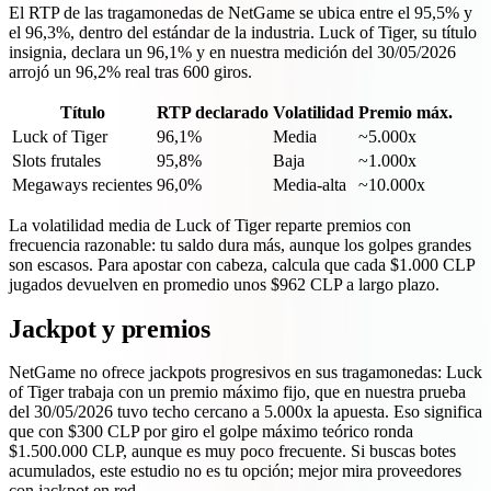
El RTP de las tragamonedas de NetGame se ubica entre el 95,5% y
el 96,3%, dentro del estándar de la industria. Luck of Tiger, su título
insignia, declara un 96,1% y en nuestra medición del 30/05/2026
arrojó un 96,2% real tras 600 giros.
Título
RTP declarado
Volatilidad
Premio máx.
Luck of Tiger
96,1%
Media
~5.000x
Slots frutales
95,8%
Baja
~1.000x
Megaways recientes
96,0%
Media-alta
~10.000x
La volatilidad media de Luck of Tiger reparte premios con
frecuencia razonable: tu saldo dura más, aunque los golpes grandes
son escasos. Para apostar con cabeza, calcula que cada $1.000 CLP
jugados devuelven en promedio unos $962 CLP a largo plazo.
Jackpot y premios
NetGame no ofrece jackpots progresivos en sus tragamonedas: Luck
of Tiger trabaja con un premio máximo fijo, que en nuestra prueba
del 30/05/2026 tuvo techo cercano a 5.000x la apuesta. Eso significa
que con $300 CLP por giro el golpe máximo teórico ronda
$1.500.000 CLP, aunque es muy poco frecuente. Si buscas botes
acumulados, este estudio no es tu opción; mejor mira proveedores
con jackpot en red.