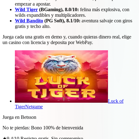
empezar a apostar.
Wild Tiger
(BGaming), 8.0/10:
felina más explosiva, con
wilds expandibles y multiplicadores.
Wild Bandito
(PG Soft), 8.1/10:
aventura salvaje con giros
gratis y techo alto.
Juega cada una gratis en demo y, cuando quieras dinero real, elige
un casino con licencia y deposita por WebPay.
Luck of
Tiger
Netgame
Juega en Betsson
No te pierdas: Bono 100% de bienvenida
★
9.4/10
Registro gratis. Sin compromiso.