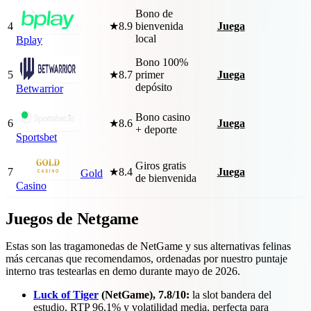
Bono de
4
★
8.9
bienvenida
Juega
local
Bplay
Bono 100%
5
★
8.7
primer
Juega
depósito
Betwarrior
Bono casino
6
★
8.6
Juega
+ deporte
Sportsbet
Giros gratis
7
★
8.4
Juega
Gold
de bienvenida
Casino
Juegos de Netgame
Estas son las tragamonedas de NetGame y sus alternativas felinas
más cercanas que recomendamos, ordenadas por nuestro puntaje
interno tras testearlas en demo durante mayo de 2026.
Luck of Tiger
(NetGame), 7.8/10:
la slot bandera del
estudio, RTP 96,1% y volatilidad media, perfecta para