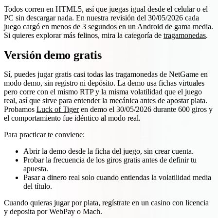
Todos corren en HTML5, así que juegas igual desde el celular o el
PC sin descargar nada. En nuestra revisión del 30/05/2026 cada
juego cargó en menos de 3 segundos en un Android de gama media.
Si quieres explorar más felinos, mira la categoría de
tragamonedas
.
Versión demo gratis
Sí, puedes jugar gratis casi todas las tragamonedas de NetGame en
modo demo, sin registro ni depósito. La demo usa fichas virtuales
pero corre con el mismo RTP y la misma volatilidad que el juego
real, así que sirve para entender la mecánica antes de apostar plata.
Probamos
Luck of Tiger
en demo el 30/05/2026 durante 600 giros y
el comportamiento fue idéntico al modo real.
Para practicar te conviene:
Abrir la demo desde la ficha del juego, sin crear cuenta.
Probar la frecuencia de los giros gratis antes de definir tu
apuesta.
Pasar a dinero real solo cuando entiendas la volatilidad media
del título.
Cuando quieras jugar por plata, regístrate en un casino con licencia
y deposita por WebPay o Mach.