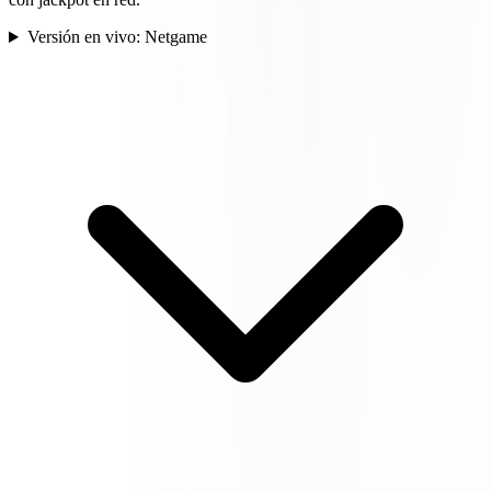
Versión en vivo: Netgame