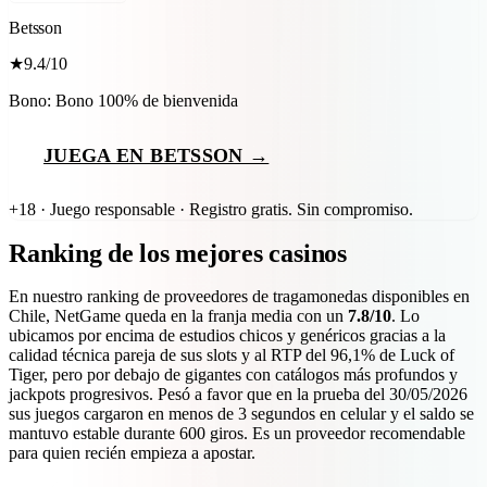
Betsson
★
9.4
/10
Bono:
Bono 100% de bienvenida
JUEGA EN BETSSON →
+18 · Juego responsable · Registro gratis. Sin compromiso.
Ranking de los mejores casinos
En nuestro ranking de proveedores de tragamonedas disponibles en
Chile, NetGame queda en la franja media con un
7.8/10
. Lo
ubicamos por encima de estudios chicos y genéricos gracias a la
calidad técnica pareja de sus slots y al RTP del 96,1% de Luck of
Tiger, pero por debajo de gigantes con catálogos más profundos y
jackpots progresivos. Pesó a favor que en la prueba del 30/05/2026
sus juegos cargaron en menos de 3 segundos en celular y el saldo se
mantuvo estable durante 600 giros. Es un proveedor recomendable
para quien recién empieza a apostar.