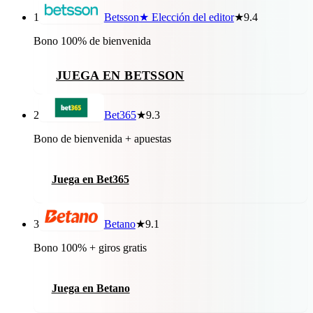
1
Betsson
★ Elección del editor
★
9.4
Bono 100% de bienvenida
JUEGA EN BETSSON
2
Bet365
★
9.3
Bono de bienvenida + apuestas
Juega en Bet365
3
Betano
★
9.1
Bono 100% + giros gratis
Juega en Betano