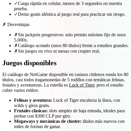
✓
Carga rápida en celular, menos de 3 segundos en nuestra
prueba.
✓
Demo gratis idéntica al juego real para practicar sin riesgo.
✗
Desventajas
✗
Sin jackpots progresivos: solo premio máximo fijo de unos
5.000x.
✗
Catálogo acotado (unos 80 títulos) frente a estudios grandes.
✗
Sin juegos en vivo ni mesas con crupier real.
Juegos disponibles
El catálogo de NetGame disponible en casinos chilenos ronda los 80
títulos, casi todos tragamonedas de 5 rodillos con temáticas felinas,
frutales y aventureras. La estrella es
Luck of Tiger
, pero el estudio
cubre varios estilos:
Felinas y aventura:
Luck of Tiger encabeza la línea, con
wilds y giros gratis.
Frutales clásicas:
slots simples de baja entrada, ideales para
probar con $300 CLP por giro.
Megaways y mecánicas de cluster:
títulos más nuevos con
miles de formas de ganar.