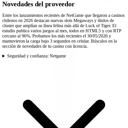
Novedades del proveedor
Entre los lanzamientos recientes de NetGame que llegaron a casinos
chilenos en 2026 destacan nuevas slots Megaways y títulos de
cluster que amplían su línea felina más allá de Luck of Tiger. El
estudio publica varios juegos al mes, todos en HTML5 y con RTP
cercano al 96%. Probamos los más recientes el 30/05/2026 y
mantuvieron la carga bajo 3 segundos en celular. Búscalos en la
sección de novedades de tu casino con licencia.
Seguridad y confianza: Netgame