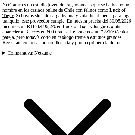
NetGame es un estudio joven de tragamonedas que se ha hecho un
nombre en los casinos online de Chile con felinos como
Luck of
Tiger
. Si buscas slots de carga liviana y volatilidad media para jugar
tranquilo, este proveedor cumple. En nuestra prueba del 30/05/2026
medimos un RTP del 96,2% en Luck of Tiger y los giros gratis
aparecieron 3 veces en 600 tiradas. Le ponemos un
7.8/10
: técnica
pareja, pero todavía corto en catálogo frente a estudios grandes.
Regístrate en un casino con licencia y prueba primero la demo.
Comparativa: Netgame