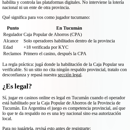
habilita y controla las plataformas digitales. No interviene la lotería
nacional ni un ente de otra provincia.
Qué significa para vos como jugador tucumano:
Punto
En Tucumán
Regulador
Caja Popular de Ahorros (CPA)
Alcance
Solo operadores habilitados dentro de la provincia
Edad
+18 verificada por KYC
Reclamos
Primero el casino, después la CPA
La regla práctica: jugá donde la habilitación de la Caja Popular sea
verificable. Si un sitio no cita ningún respaldo provincial, tratalo con
desconfianza y repasá nuestra
sección legal
.
¿Es legal?
Sí, jugar en casinos online es legal en Tucumán cuando el operador
está habilitado por la Caja Popular de Ahorros de la Provincia de
Tucumán. En Argentina el juego es competencia provincial, así que
lo que te da respaldo no es una ley nacional sino esa autorización
local.
Para no jugártela, revisá esto antes de registrarte: