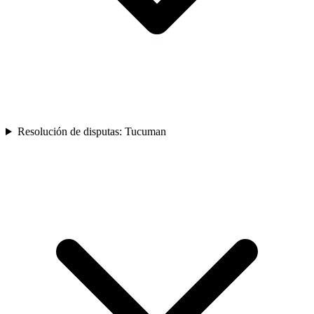
Resolución de disputas: Tucuman