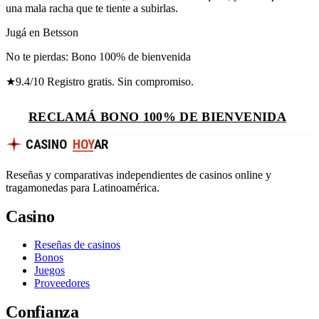
una mala racha que te tiente a subirlas.
Jugá en Betsson
No te pierdas: Bono 100% de bienvenida
★
9.4/10
Registro gratis. Sin compromiso.
RECLAMÁ BONO 100% DE BIENVENIDA
Reseñas y comparativas independientes de casinos online y
tragamonedas para Latinoamérica.
Casino
Reseñas de casinos
Bonos
Juegos
Proveedores
Confianza