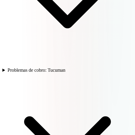
Problemas de cobro: Tucuman