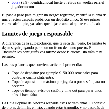
bplay
(8.9): identidad local fuerte y retiros sin vueltas para el
jugador tucumano.
El paso a paso para migrar sin riesgo: registrate, verificá la cuenta de
una y recién después probá con un depósito chico. Si ese primer
cobro sale limpio, ya sabés que dejaste atrás al que te complicaba.
Límites de juego responsable
A diferencia de la autoexclusión, que te saca del juego, los límites te
dejan seguir jugando pero con un freno de mano puesto. En
Tucumán los configurás vos mismo desde la cuenta, sin trámite ni
permiso.
Las tres palancas que conviene activar el primer día:
Tope de depósito: por ejemplo $150.000 semanales para
controlar cuánta plata entra.
Tope de apuesta: un máximo por jugada o por sesión para no
acelerar.
Tope de tiempo: aviso de sesión y time-out para parar unos
días si hace falta.
La Caja Popular de Ahorros respalda estas herramientas. El consejo
de oro es definirlas en frío, cuando estás tranquilo, y no después de