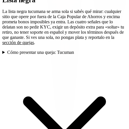
Lista negra
La lista negra tucumana se arma sola si sabés qué mirar: cualquier
sitio que opere por fuera de la Caja Popular de Ahorros y encima
prometa bonos imposibles ya entra. Las cuatro señales que lo
delatan son no pedir KYC, exigir un depósito extra para «soltar» tu
retiro, no tener soporte en español y mover los términos después de
que ganaste. Si ves una sola, no pongas plata y reportalo en la
sección de quejas
.
Cómo presentar una queja: Tucuman