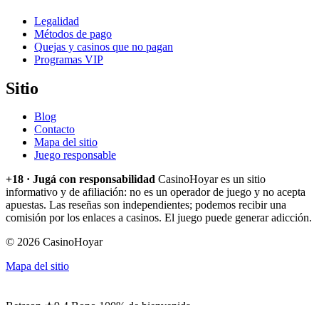
Legalidad
Métodos de pago
Quejas y casinos que no pagan
Programas VIP
Sitio
Blog
Contacto
Mapa del sitio
Juego responsable
+18 · Jugá con responsabilidad
CasinoHoyar es un sitio
informativo y de afiliación: no es un operador de juego y no acepta
apuestas. Las reseñas son independientes; podemos recibir una
comisión por los enlaces a casinos. El juego puede generar adicción.
© 2026 CasinoHoyar
Mapa del sitio
Betsson
★9.4
Bono 100% de bienvenida
Jugá en Betsson →