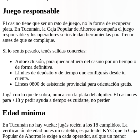
Juego responsable
El casino tiene que ser un rato de juego, no la forma de recuperar
plata. En Tucumán, la Caja Popular de Ahorros acompaña el juego
responsable y los operadores serios te dan herramientas para frenar
antes de que se complique.
Si lo sentís pesado, tenés salidas concretas:
Autoexclusión, para quedar afuera del casino por un tiempo o
de forma definitiva.
Límites de depósito y de tiempo que configurás desde tu
cuenta.
Líneas 0800 de asistencia provincial para orientación gratis.
Jugá con lo que te sobra, nunca con la plata del alquiler. El casino es
para +18 y pedir ayuda a tiempo es cuidarte, no perder.
Edad mínima
En Tucumán no hay vuelta: jugás recién a los 18 cumplidos. La
verificación de edad no es un cartelito, es parte del KYC que la Caja
Popular de Ahorros le exige a cada operador, así que un menor