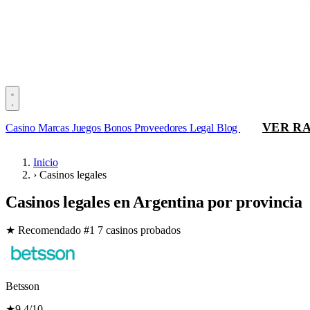
VER R
Casino
Marcas
Juegos
Bonos
Proveedores
Legal
Blog
Inicio
›
Casinos legales
Casinos legales en Argentina por provincia
★ Recomendado #1
7 casinos probados
Betsson
★
9.4
/10