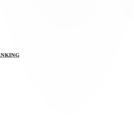
ANKING