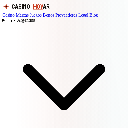
Casino
Marcas
Juegos
Bonos
Proveedores
Legal
Blog
🇦🇷
Argentina