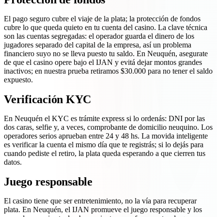
El pago seguro cubre el viaje de la plata; la protección de fondos
cubre lo que queda quieto en tu cuenta del casino. La clave técnica
son las cuentas segregadas: el operador guarda el dinero de los
jugadores separado del capital de la empresa, así un problema
financiero suyo no se lleva puesto tu saldo. En Neuquén, asegurate
de que el casino opere bajo el IJAN y evitá dejar montos grandes
inactivos; en nuestra prueba retiramos $30.000 para no tener el saldo
expuesto.
Verificación KYC
En Neuquén el KYC es trámite express si lo ordenás: DNI por las
dos caras, selfie y, a veces, comprobante de domicilio neuquino. Los
operadores serios aprueban entre 24 y 48 hs. La movida inteligente
es verificar la cuenta el mismo día que te registrás; si lo dejás para
cuando pediste el retiro, la plata queda esperando a que cierren tus
datos.
Juego responsable
El casino tiene que ser entretenimiento, no la vía para recuperar
plata. En Neuquén, el IJAN promueve el juego responsable y los