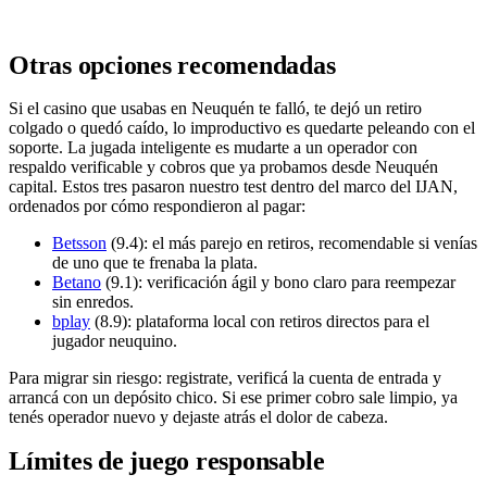
Otras opciones recomendadas
Si el casino que usabas en Neuquén te falló, te dejó un retiro
colgado o quedó caído, lo improductivo es quedarte peleando con el
soporte. La jugada inteligente es mudarte a un operador con
respaldo verificable y cobros que ya probamos desde Neuquén
capital. Estos tres pasaron nuestro test dentro del marco del IJAN,
ordenados por cómo respondieron al pagar:
Betsson
(9.4): el más parejo en retiros, recomendable si venías
de uno que te frenaba la plata.
Betano
(9.1): verificación ágil y bono claro para reempezar
sin enredos.
bplay
(8.9): plataforma local con retiros directos para el
jugador neuquino.
Para migrar sin riesgo: registrate, verificá la cuenta de entrada y
arrancá con un depósito chico. Si ese primer cobro sale limpio, ya
tenés operador nuevo y dejaste atrás el dolor de cabeza.
Límites de juego responsable