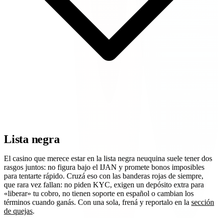
Lista negra
El casino que merece estar en la lista negra neuquina suele tener dos
rasgos juntos: no figura bajo el IJAN y promete bonos imposibles
para tentarte rápido. Cruzá eso con las banderas rojas de siempre,
que rara vez fallan: no piden KYC, exigen un depósito extra para
«liberar» tu cobro, no tienen soporte en español o cambian los
términos cuando ganás. Con una sola, frená y reportalo en la
sección
de quejas
.