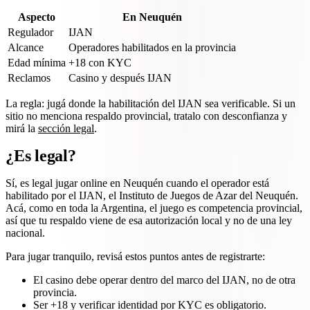
Aspecto
En Neuquén
Regulador
IJAN
Alcance
Operadores habilitados en la provincia
Edad mínima
+18 con KYC
Reclamos
Casino y después IJAN
La regla: jugá donde la habilitación del IJAN sea verificable. Si un
sitio no menciona respaldo provincial, tratalo con desconfianza y
mirá la
sección legal
.
¿Es legal?
Sí, es legal jugar online en Neuquén cuando el operador está
habilitado por el IJAN, el Instituto de Juegos de Azar del Neuquén.
Acá, como en toda la Argentina, el juego es competencia provincial,
así que tu respaldo viene de esa autorización local y no de una ley
nacional.
Para jugar tranquilo, revisá estos puntos antes de registrarte:
El casino debe operar dentro del marco del IJAN, no de otra
provincia.
Ser +18 y verificar identidad por KYC es obligatorio.