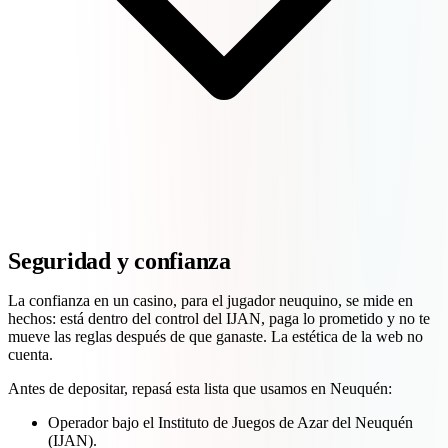
Seguridad y confianza
La confianza en un casino, para el jugador neuquino, se mide en
hechos: está dentro del control del IJAN, paga lo prometido y no te
mueve las reglas después de que ganaste. La estética de la web no
cuenta.
Antes de depositar, repasá esta lista que usamos en Neuquén:
Operador bajo el Instituto de Juegos de Azar del Neuquén
(IJAN).