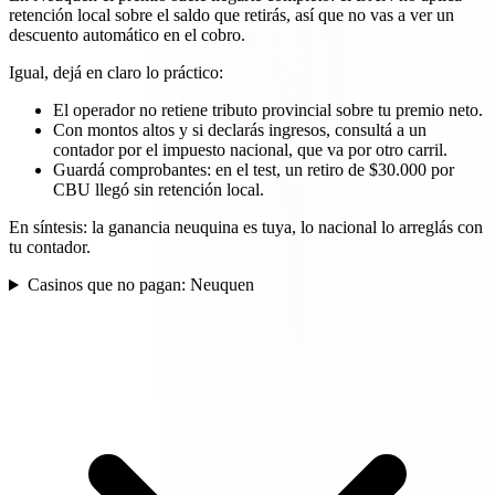
retención local sobre el saldo que retirás, así que no vas a ver un
descuento automático en el cobro.
Igual, dejá en claro lo práctico:
El operador no retiene tributo provincial sobre tu premio neto.
Con montos altos y si declarás ingresos, consultá a un
contador por el impuesto nacional, que va por otro carril.
Guardá comprobantes: en el test, un retiro de $30.000 por
CBU llegó sin retención local.
En síntesis: la ganancia neuquina es tuya, lo nacional lo arreglás con
tu contador.
Casinos que no pagan: Neuquen