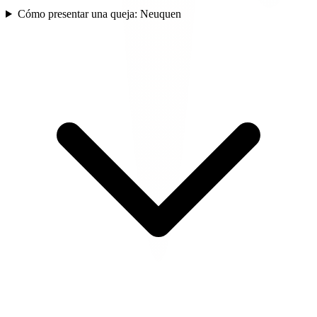
Cómo presentar una queja: Neuquen