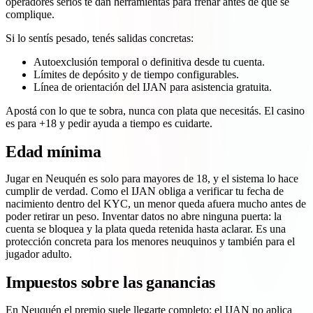
operadores serios te dan herramientas para frenar antes de que se
complique.
Si lo sentís pesado, tenés salidas concretas:
Autoexclusión temporal o definitiva desde tu cuenta.
Límites de depósito y de tiempo configurables.
Línea de orientación del IJAN para asistencia gratuita.
Apostá con lo que te sobra, nunca con plata que necesitás. El casino
es para +18 y pedir ayuda a tiempo es cuidarte.
Edad mínima
Jugar en Neuquén es solo para mayores de 18, y el sistema lo hace
cumplir de verdad. Como el IJAN obliga a verificar tu fecha de
nacimiento dentro del KYC, un menor queda afuera mucho antes de
poder retirar un peso. Inventar datos no abre ninguna puerta: la
cuenta se bloquea y la plata queda retenida hasta aclarar. Es una
protección concreta para los menores neuquinos y también para el
jugador adulto.
Impuestos sobre las ganancias
En Neuquén el premio suele llegarte completo: el IJAN no aplica