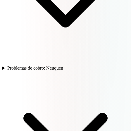
Problemas de cobro: Neuquen