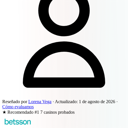
Reseñado por
Lorena Vega
·
Actualizado:
1 de agosto de 2026
·
Cómo evaluamos
★ Recomendado #1
7 casinos probados