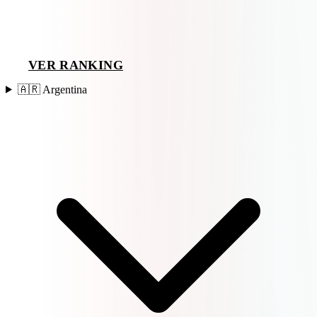
VER RANKING
🇦🇷
Argentina