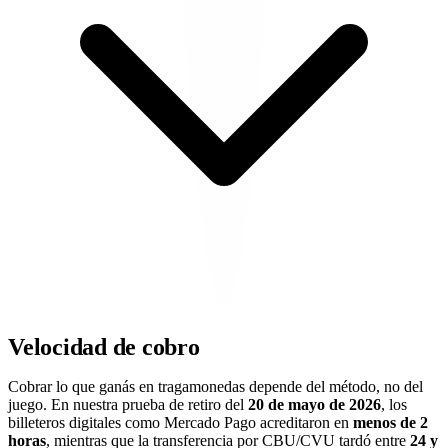
Velocidad de cobro
Cobrar lo que ganás en tragamonedas depende del método, no del
juego. En nuestra prueba de retiro del
20 de mayo de 2026
, los
billeteros digitales como Mercado Pago acreditaron en
menos de 2
horas
, mientras que la transferencia por CBU/CVU tardó entre
24 y