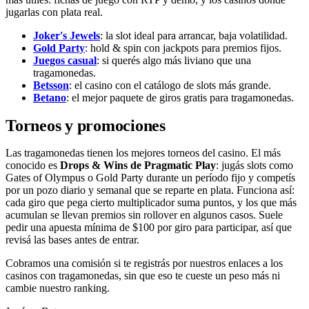
jugarlas con plata real.
Joker's Jewels
: la slot ideal para arrancar, baja volatilidad.
Gold Party
: hold & spin con jackpots para premios fijos.
Juegos casual
: si querés algo más liviano que una
tragamonedas.
Betsson
: el casino con el catálogo de slots más grande.
Betano
: el mejor paquete de giros gratis para tragamonedas.
Torneos y promociones
Las tragamonedas tienen los mejores torneos del casino. El más
conocido es
Drops & Wins de Pragmatic Play
: jugás slots como
Gates of Olympus o Gold Party durante un período fijo y competís
por un pozo diario y semanal que se reparte en plata. Funciona así:
cada giro que pega cierto multiplicador suma puntos, y los que más
acumulan se llevan premios sin rollover en algunos casos. Suele
pedir una apuesta mínima de $100 por giro para participar, así que
revisá las bases antes de entrar.
Cobramos una comisión si te registrás por nuestros enlaces a los
casinos con tragamonedas, sin que eso te cueste un peso más ni
cambie nuestro ranking.