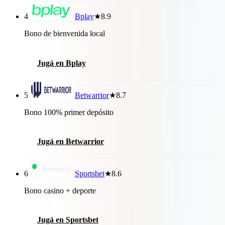
4
Bplay
★
8.9
Bono de bienvenida local
Jugá en Bplay
5
Betwarrior
★
8.7
Bono 100% primer depósito
Jugá en Betwarrior
6
Sportsbet
★
8.6
Bono casino + deporte
Jugá en Sportsbet