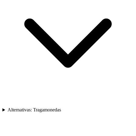
Alternativas: Tragamonedas