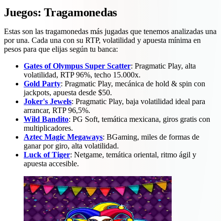
Juegos: Tragamonedas
Estas son las tragamonedas más jugadas que tenemos analizadas una
por una. Cada una con su RTP, volatilidad y apuesta mínima en
pesos para que elijas según tu banca:
Gates of Olympus Super Scatter
: Pragmatic Play, alta
volatilidad, RTP 96%, techo 15.000x.
Gold Party
: Pragmatic Play, mecánica de hold & spin con
jackpots, apuesta desde $50.
Joker's Jewels
: Pragmatic Play, baja volatilidad ideal para
arrancar, RTP 96,5%.
Wild Bandito
: PG Soft, temática mexicana, giros gratis con
multiplicadores.
Aztec Magic Megaways
: BGaming, miles de formas de
ganar por giro, alta volatilidad.
Luck of Tiger
: Netgame, temática oriental, ritmo ágil y
apuesta accesible.