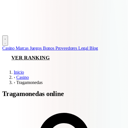
Casino
Marcas
Juegos
Bonos
Proveedores
Legal
Blog
VER RANKING
Inicio
›
Casino
›
Tragamonedas
Tragamonedas online