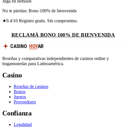
Jugá en Betsson
No te pierdas: Bono 100% de bienvenida
★
9.4/10
Registro gratis. Sin compromiso.
RECLAMÁ BONO 100% DE BIENVENIDA
Reseñas y comparativas independientes de casinos online y
tragamonedas para Latinoamérica.
Casino
Reseñas de casinos
Bonos
Juegos
Proveedores
Confianza
Legalidad