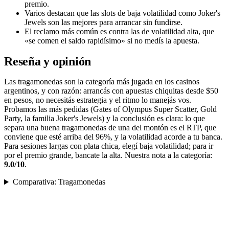
premio.
Varios destacan que las slots de baja volatilidad como Joker's
Jewels son las mejores para arrancar sin fundirse.
El reclamo más común es contra las de volatilidad alta, que
«se comen el saldo rapidísimo» si no medís la apuesta.
Reseña y opinión
Las tragamonedas son la categoría más jugada en los casinos
argentinos, y con razón: arrancás con apuestas chiquitas desde $50
en pesos, no necesitás estrategia y el ritmo lo manejás vos.
Probamos las más pedidas (Gates of Olympus Super Scatter, Gold
Party, la familia Joker's Jewels) y la conclusión es clara: lo que
separa una buena tragamonedas de una del montón es el RTP, que
conviene que esté arriba del 96%, y la volatilidad acorde a tu banca.
Para sesiones largas con plata chica, elegí baja volatilidad; para ir
por el premio grande, bancate la alta. Nuestra nota a la categoría:
9.0/10
.
Comparativa: Tragamonedas