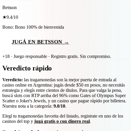
Betsson
★
9.4
/10
Bono:
Bono 100% de bienvenida
JUGÁ EN BETSSON →
+18 · Juego responsable · Registro gratis. Sin compromiso.
Veredicto rápido
Veredicto:
las tragamonedas son la mejor puerta de entrada al
casino online en Argentina: jugás desde $50 en pesos, no necesitás
estrategia y elegís entre cientos de títulos. Para que valga la pena,
buscá slots con RTP arriba del 96% como Gates of Olympus Super
Scatter o Joker's Jewels, y un casino que pague rápido por billetera.
Nuestra nota a la categoría:
9.0/10
.
Elegí tu tragamonedas favorita del listado, registrate en uno de los
casinos del top y
jugá gratis o con dinero real
.