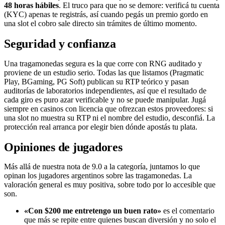
48 horas hábiles
. El truco para que no se demore: verificá tu cuenta
(KYC) apenas te registrás, así cuando pegás un premio gordo en
una slot el cobro sale directo sin trámites de último momento.
Seguridad y confianza
Una tragamonedas segura es la que corre con RNG auditado y
proviene de un estudio serio. Todas las que listamos (Pragmatic
Play, BGaming, PG Soft) publican su RTP teórico y pasan
auditorías de laboratorios independientes, así que el resultado de
cada giro es puro azar verificable y no se puede manipular. Jugá
siempre en casinos con licencia que ofrezcan estos proveedores: si
una slot no muestra su RTP ni el nombre del estudio, desconfiá. La
protección real arranca por elegir bien dónde apostás tu plata.
Opiniones de jugadores
Más allá de nuestra nota de 9.0 a la categoría, juntamos lo que
opinan los jugadores argentinos sobre las tragamonedas. La
valoración general es muy positiva, sobre todo por lo accesible que
son.
«Con $200 me entretengo un buen rato»
es el comentario
que más se repite entre quienes buscan diversión y no solo el