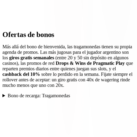
Ofertas de bonos
Más allá del bono de bienvenida, las tragamonedas tienen su propia
agenda de promos. Las más jugosas para el jugador argentino son
los
giros gratis semanales
(entre 20 y 50 sin depósito en algunos
casinos), las promos de red
Drops & Wins de Pragmatic Play
que
reparten premios diarios entre quienes juegan sus slots, y el
cashback del 10%
sobre lo perdido en la semana. Fijate siempre el
rollover antes de aceptar: un giro gratis con 40x de wagering rinde
mucho menos que uno con 20x.
Bono de recarga: Tragamonedas