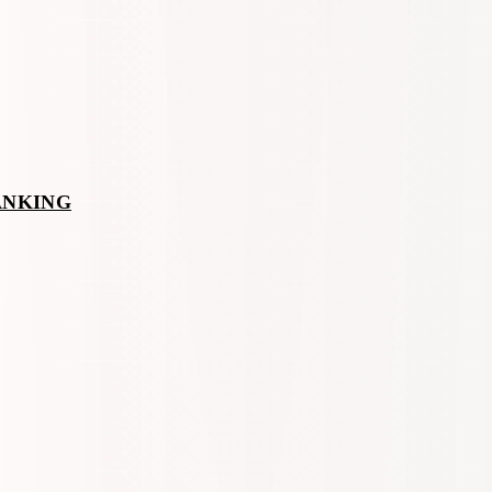
ANKING