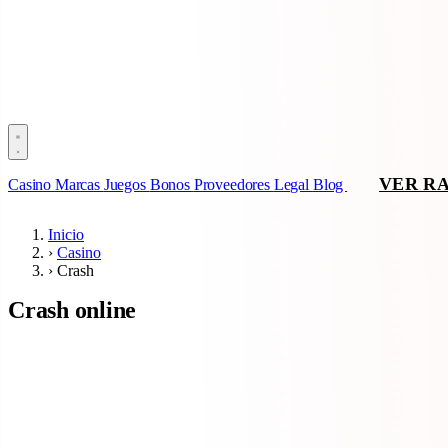
VER R
Casino
Marcas
Juegos
Bonos
Proveedores
Legal
Blog
Inicio
›
Casino
›
Crash
Crash online